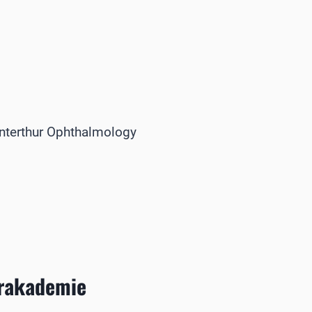
interthur Ophthalmology
erakademie