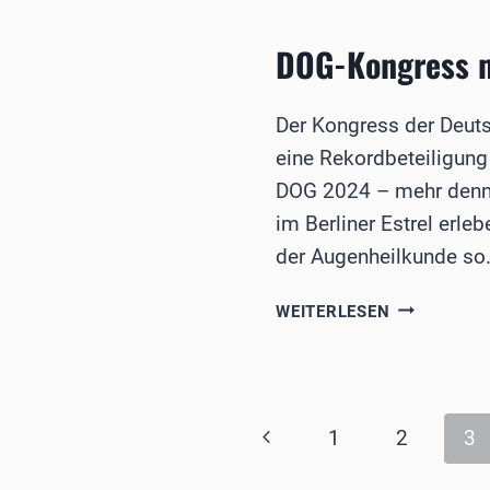
GESELLSCH
DOG-Kongress m
Der Kongress der Deuts
eine Rekordbeteiligun
DOG 2024 – mehr denn 
im Berliner Estrel erle
der Augenheilkunde so
DOG-
WEITERLESEN
KONGRESS
MIT
REKORDBET
Seitennavigation
Vorherige
1
2
3
Seite