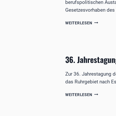
berufspolitischen Austa
Gesetzesvorhaben des
ZUR
WEITERLESEN
BVA-
DELEGIERT
2024
36. Jahrestagun
Zur 36. Jahrestagung d
das Ruhrgebiet nach E
36.
WEITERLESEN
JAHRESTA
DER
RETINOLOG