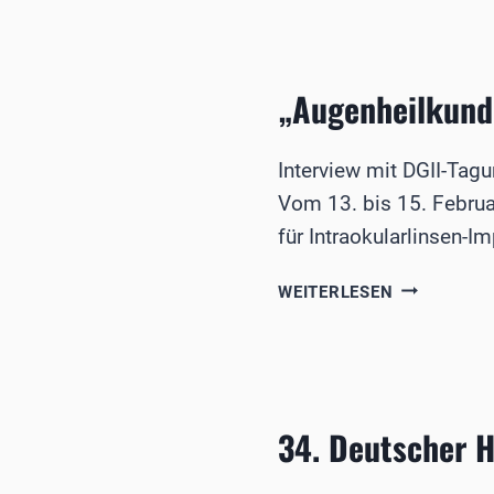
DES
VEREINS
RHEIN-
MAINISCHE
„Augenheilkunde
AUGENÄRZT
Interview mit DGII-Tagu
Vom 13. bis 15. Februa
für Intraokularlinsen-Im
„AUGENHEI
WEITERLESEN
2030
–
WO
STEHEN
WIR
34. Deutscher 
IN
5