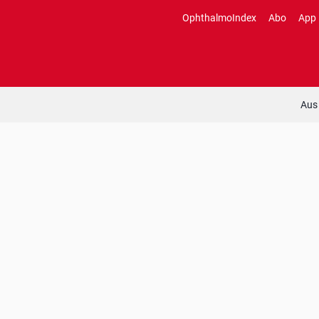
Zum
OphthalmoIndex
Abo
App
Inhalt
springen
Aus