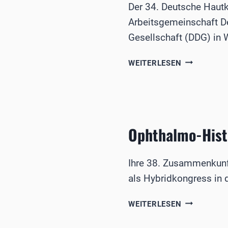
JAHREN?“
Der 34. Deutsche Haut
Arbeitsgemeinschaft D
Gesellschaft (DDG) in 
34.
WEITERLESEN
DEUTSCHER
HAUTKREB
Ophthalmo-Histo
Ihre 38. Zusammenkunft
als Hybridkongress in 
OPHTHALM
WEITERLESEN
HISTORIKER
TAGTEN