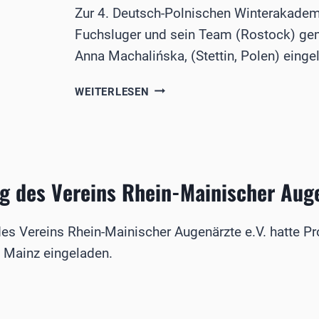
Zur 4. Deutsch-Polnischen Winterakadem
Fuchsluger und sein Team (Rostock) ge
Anna Machalińska, (Stettin, Polen) einge
4.
WEITERLESEN
DEUTSCH-
POLNISCHE
WINTERAKADEMIE
g des Vereins Rhein-Mainischer Aug
s Vereins Rhein-Mainischer Augenärzte e.V. hatte Prof
 Mainz eingeladen.
UNG