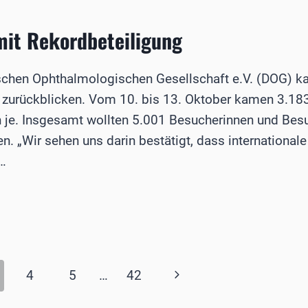
AFT
it Rekordbeteiligung
chen Ophthalmologischen Gesellschaft e.V. (DOG) ka
g zurückblicken. Vom 10. bis 13. Oktober kamen 3.18
je. Insgesamt wollten 5.001 Besucherinnen und Besu
ben. „Wir sehen uns darin bestätigt, dass internationa
…
EILIGUNG
Nächste
4
5
…
42
Seite