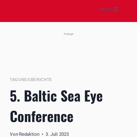
Zum
Menü
Inhalt
springen
Anzeige
TAGUNGSBERICHTE
5. Baltic Sea Eye
Conference
Von
Redaktion
3. Juli 2023