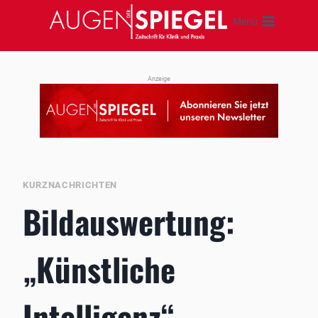
Zum
Menü
Inhalt
springen
Anzeige
KURZNACHRICHTEN
Bildauswertung:
„Künstliche
Intelligenz“