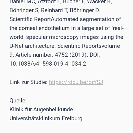
Daniel MC, Atzrodt L, Bucher F, Wacker K,
Böhringer S, Reinhard T, Böhringer D.
Scientific ReportAutomated segmentation of
the corneal endothelium in a large set of ‘real-
world’ specular microscopy images using the
U-Net architecture. Scientific Reportsvolume
9, Article number: 4752 (2019). DOI:
10.1038/s41598-019-41034-2
Link zur Studie:
https://rdcu.be/brYSJ
Quelle:
Klinik für Augenheilkunde
Universitätsklinikum Freiburg