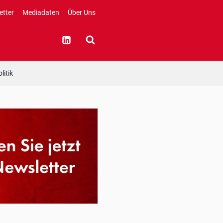
etter
Mediadaten
Über Uns
litik