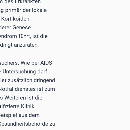
m des Erkrankten
ng primär der lokale
 Kortikoiden.
nderer Genese
drom führt, ist die
dingt anzuraten.
suchers. Wie bei AIDS
e Untersuchung darf
st zusätzlich dringend
Notfalldienstes ist zum
s Weiteren ist die
fizierte Klinik
Beispiel aus dem
Gesundheitsbehörde zu