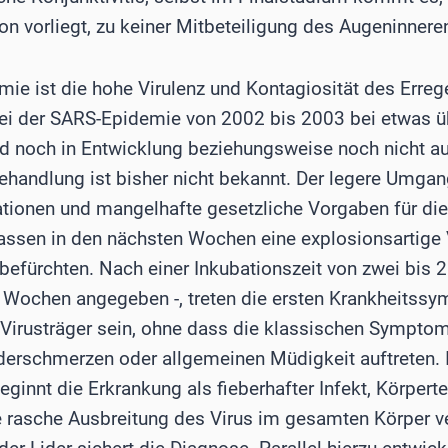
ion vorliegt, zu keiner Mitbeteiligung des Augeninnere
e ist die hohe Virulenz und Kontagiosität des Erreger
 bei der SARS-Epidemie von 2002 bis 2003 bei etwas üb
nd noch in Entwicklung beziehungsweise noch nicht au
Behandlung ist bisher nicht bekannt. Der legere Umgang
tionen und mangelhafte gesetzliche Vorgaben für die
lassen in den nächsten Wochen eine explosionsartige
befürchten. Nach einer Inkubationszeit von zwei bis 2
 Wochen angegeben -, treten die ersten Krankheitssy
 Virusträger sein, ohne dass die klassischen Symptom
ederschmerzen oder allgemeinen Müdigkeit auftreten. 
eginnt die Erkrankung als fieberhafter Infekt, Körper
e rasche Ausbreitung des Virus im gesamten Körper v