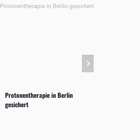
Optoge
lichtge
Protonentherapie in Berlin
gesichert