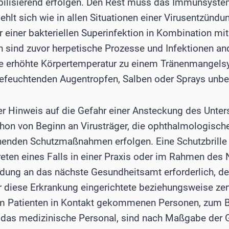
abilisierend erfolgen. Den Rest muss das Immunsyste
hlt sich wie in allen Situationen einer Virusentzündu
r einer bakteriellen Superinfektion in Kombination mit
ch sind zuvor herpetische Prozesse und Infektionen a
e erhöhte Körpertemperatur zu einem Tränenmangelsyn
efeuchtenden Augentropfen, Salben oder Sprays unbe
der Hinweis auf die Gefahr einer Ansteckung des Unter
schon von Beginn an Virusträger, die ophthalmologisch
henden Schutzmaßnahmen erfolgen. Eine Schutzbrille i
eten eines Falls in einer Praxis oder im Rahmen des 
ldung an das nächste Gesundheitsamt erforderlich, de
ür diese Erkrankung eingerichtete beziehungsweise zerti
em Patienten in Kontakt gekommenen Personen, zum 
das medizinische Personal, sind nach Maßgabe der 