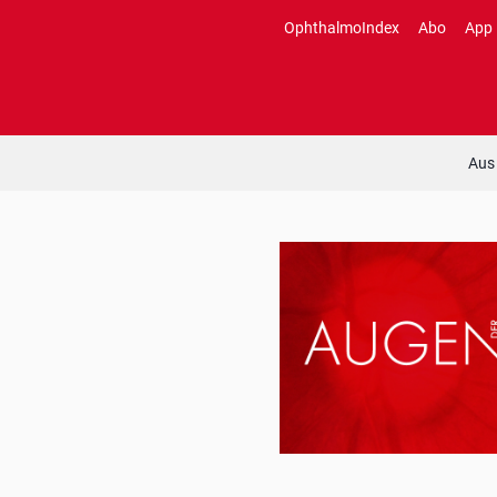
Zum
OphthalmoIndex
Abo
App
Inhalt
springen
Aus