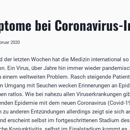
tome bei Coronavirus-I
bruar 2020
 der letzten Wochen hat die Medizin international so 
on. Ein Virus, über Jahre hin immer wieder pandemisch
u einem weltweiten Problem. Rasch steigende Patien
m Umgang mit Seuchen wecken Erinnerungen an Epide
en ratlos. Wie bei nahezu allen Viruserkrankungen gib
tenden Epidemie mit dem neuen Coronavirus (Covid-19
h zu anderen Entzündungen allerdings zeigt sie sich a
d erscheint selbst im fortgeschrittenen Stadium des
che Konjunktivitis, selbst im Finalstadium kommt es,