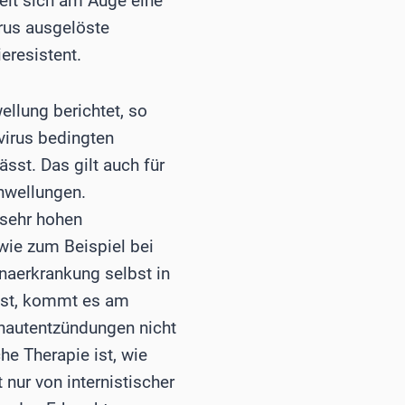
kelt sich am Auge eine
irus ausgelöste
eresistent.
llung berichtet, so
virus bedingten
sst. Das gilt auch für
hwellungen.
 sehr hohen
wie zum Beispiel bei
onaerkrankung selbst in
usst, kommt es am
ehautentzündungen nicht
he Therapie ist, wie
 nur von internistischer