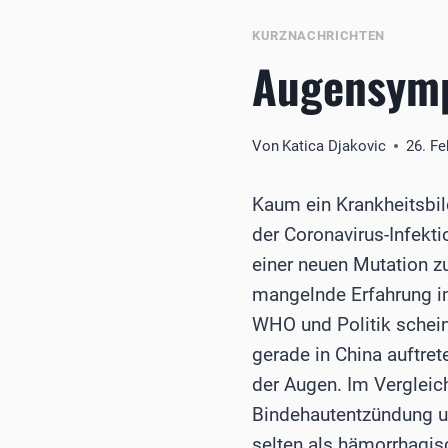
KURZNACHRICHTEN
Augensymp
Von
Katica Djakovic
26. Fe
Kaum ein Krankheitsbild
der Coronavirus-Infekti
einer neuen Mutation z
mangelnde Erfahrung i
WHO und Politik schein
gerade in China auftre
der Augen. Im Vergleic
Bindehautentzündung un
selten als hämorrhagis