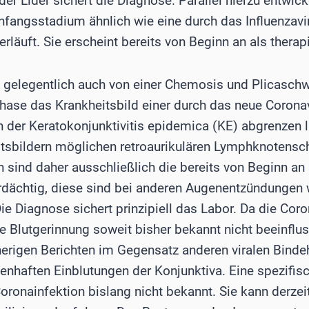
r Lider sichert die Diagnose. Parallel hierzu entwic
Anfangsstadium ähnlich wie eine durch das Influenzav
läuft. Sie erscheint bereits von Beginn an als therapi
 gelegentlich auch von einer Chemosis und Plicaschwe
lphase das Krankheitsbild einer durch das neue Corona
 der Keratokonjunktivitis epidemica (KE) abgrenzen lä
itsbildern möglichen retroaurikulären Lymphknotensc
h sind daher ausschließlich die bereits von Beginn an
dächtig, diese sind bei anderen Augenentzündungen 
e Diagnose sichert prinzipiell das Labor. Da die Cor
die Blutgerinnung soweit bisher bekannt nicht beeinfl
erigen Berichten im Gegensatz anderen viralen Bind
enhaften Einblutungen der Konjunktiva. Eine spezifisc
oronainfektion bislang nicht bekannt. Sie kann derzeit