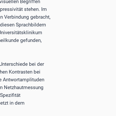
isuellen Begriffen
pressivität stehen. Im
in Verbindung gebracht,
 diesen Sprachbildern
Universitätsklinikum
eilkunde gefunden,
 Unterschiede bei der
chen Kontrasten bei
e Antwortamplituden
chen Netzhautmessung
pezifität
jetzt in dem