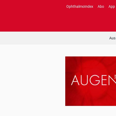
Zum
OphthalmoIndex
Abo
App
Inhalt
springen
Aus