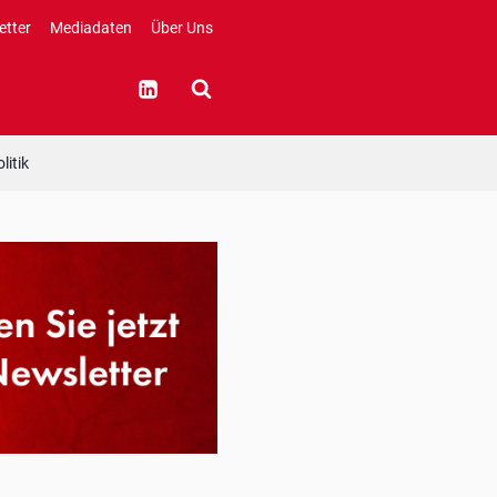
etter
Mediadaten
Über Uns
litik