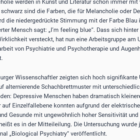
olie werden in Kunst und Literatur schon immer mit v
schwarz sind die Farben, die für Melancholie oder De
d die niedergedrückte Stimmung mit der Farbe Blau 
ter Mensch sagt: „I’m feeling blue“. Dass sich hinter
rklichkeit versteckt, hat nun eine Arbeitsgruppe am 
rbeit von Psychiatrie und Psychotherapie und Augenh
t.
burger Wissenschaftler zeigten sich hoch signifikante
uf alternierende Schachbrettmuster mit unterschiedli
den: Depressive Menschen haben dramatisch kleiner
r auf Einzelfallebene konnten aufgrund der elektris
d Gesunde mit ungewöhnlich hoher Sensitivität und S
eißt es in der Mitteileilung. Die Untersuchung wurde 
l „Biological Psychiatry“ veröffentlicht.