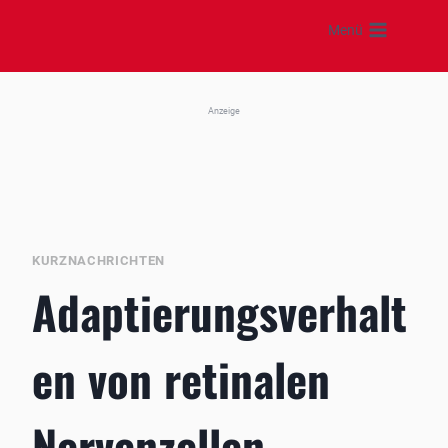
Zum
Menü
Inhalt
springen
Anzeige
KURZNACHRICHTEN
Adaptierungsverhalt
en von retinalen
Nervenzellen