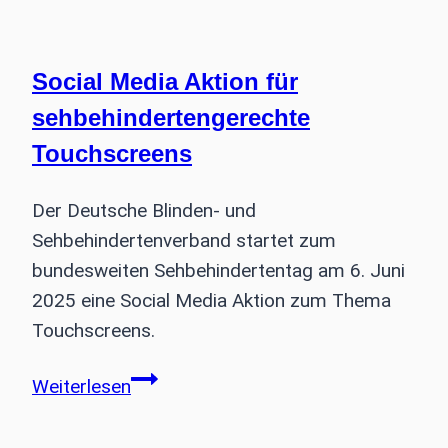
fordert
bessere
Rahmenbedingungen
Social Media Aktion für
für
sehbehindertengerechte
Therapie-
Touchscreens
Innovation
Der Deutsche Blinden- und
Sehbehindertenverband startet zum
bundesweiten Sehbehindertentag am 6. Juni
2025 eine Social Media Aktion zum Thema
Touchscreens.
Social
Weiterlesen
Media
Aktion