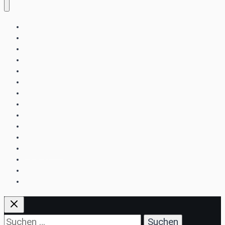
Home
Aus der aktuellen Ausgabe
Kurznachrichten
Tagungsberichte
Berufspolitik
App
Ophthalmo-Index
Termine
Abo
Newsletter
Impressum
Mediadaten
Datenschutzerklärung
Barrierefreiheitserklärung
Über Uns
Suchen