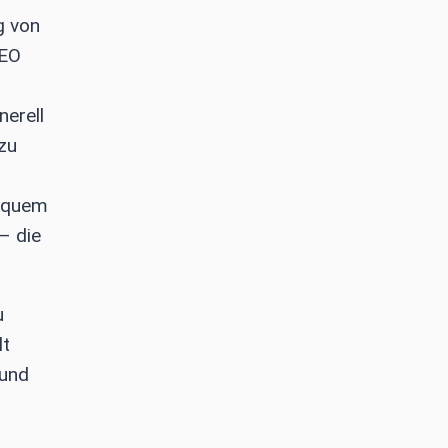
g von
CEO
nerell
nzu
bequem
– die
u
lt
 und