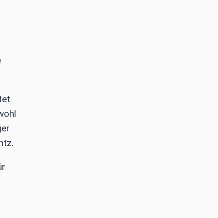
e
tet
wohl
ger
ntz.
ür