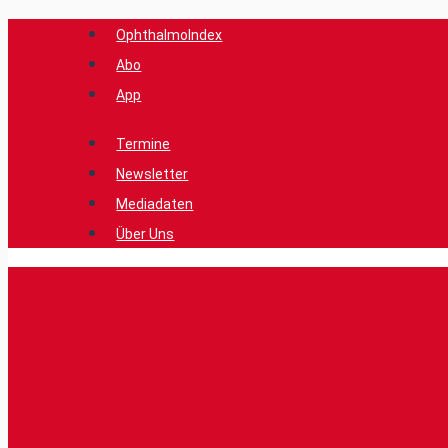
Zum
OphthalmoIndex
Inhalt
Abo
springen
App
Termine
Newsletter
Mediadaten
Über Uns