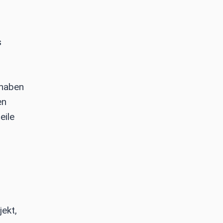
s
 haben
en
eile
ekt,