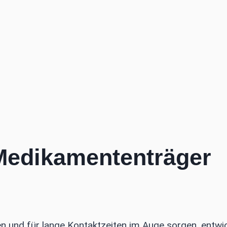
 Medikamententräger
en und für lange Kontaktzeiten im Auge sorgen, entwi