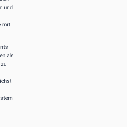
n und
e mit
ents
en als
 zu
ichst
system