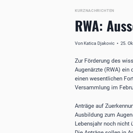
KURZNACHRICHTEN
RWA: Auss
Von
Katica Djakovic
25. O
Zur Förderung des wiss
Augenärzte (RWA) ein o
einen wesentlichen Fort
Versammlung im Februa
Anträge auf Zuerkennun
Ausbildung zum Augenar
Lebensjahr noch nicht ü
Die Anträge sollen in A