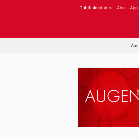
Zum
OphthalmoIndex
Abo
App
Inhalt
springen
Aus