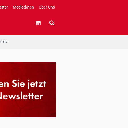
etter
Mediadaten
Über Uns
litik