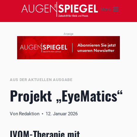
Zum
Menü
Inhalt
springen
Anzeige
AUS DER AKTUELLEN AUSGABE
Projekt „EyeMatics“
Von
Redaktion
12. Januar 2026
IVOM-Therapie mit