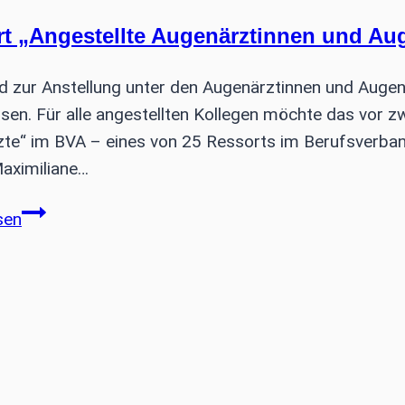
t „Angestellte Augenärztinnen und Au
d zur Anstellung unter den Augenärztinnen und Augen
ssen. Für alle angestellten Kollegen möchte das vor 
te“ im BVA – eines von 25 Ressorts im Berufsverband
aximiliane…
Ressort
sen
„Angestellte
Augenärztinnen
und
Augenärzte“
im
BVA