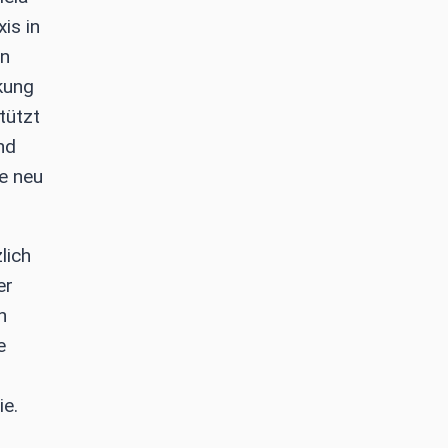
is in
en
kung
tützt
nd
e neu
lich
er
n
e
ie.