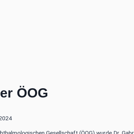
der ÖOG
 2024
hthalmologischen Gesellschaft (ÖOG) wurde Dr. Gabr