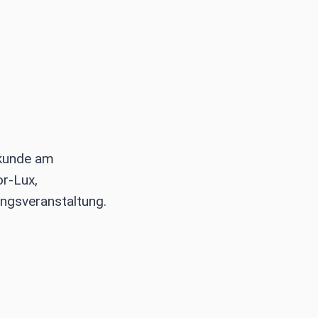
lkunde am
or-Lux,
ungsveranstaltung.