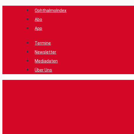
Zum
OphthalmoIndex
Inhalt
Abo
springen
App
Termine
Newsletter
Mediadaten
Über Uns