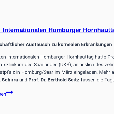
 Internationalen Homburger Hornhautt
chaftlicher Austausch zu kornealen Erkrankungen
en Internationalen Homburger Hornhauttag hatte Prof.
tätsklinikum des Saarlandes (UKS), anlässlich des z
stpfalz in Homburg/Saar im März eingeladen. Mehr al
k Schirra
und
Prof. Dr. Berthold Seitz
fassen die Ta
Zum
sen
1.
Internationalen