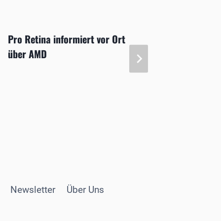
Pro Retina informiert vor Ort
LSCD: 
über AMD
Stammz
Zulass
Newsletter
Über Uns