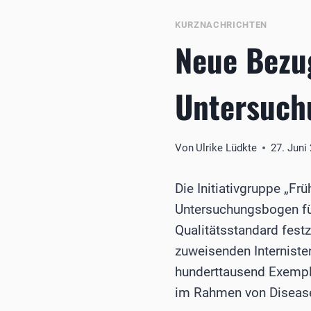
KURZNACHRICHTEN
Neue Bezug
Untersuch
Von
Ulrike Lüdkte
27. Juni
Die Initiativgruppe „F
Untersuchungsbogen fü
Qualitätsstandard fes
zuweisenden Interniste
hunderttausend Exempla
im Rahmen von Disea