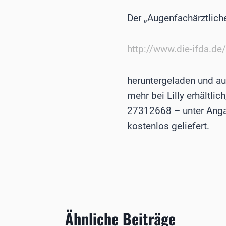
Der „Augenfachärztlich
http://www.die-ifda.d
heruntergeladen und aus
mehr bei Lilly erhältli
27312668 – unter Angab
kostenlos geliefert.
Ähnliche Beiträge