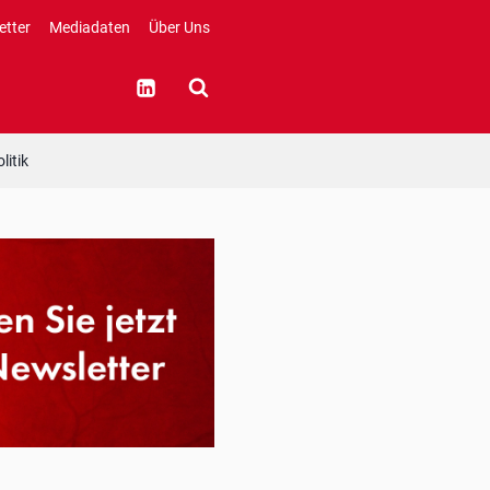
etter
Mediadaten
Über Uns
litik