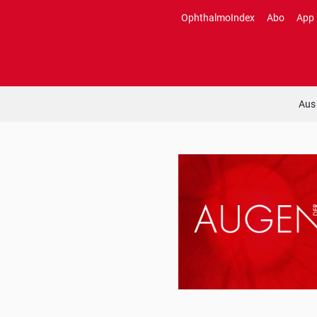
Zum
OphthalmoIndex
Abo
App
Inhalt
springen
Aus