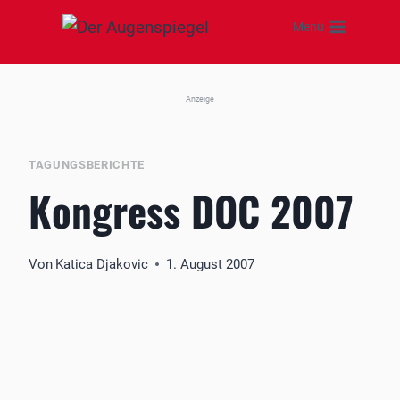
Zum
Menü
Inhalt
springen
Anzeige
TAGUNGSBERICHTE
Kongress DOC 2007
Von
Katica Djakovic
1. August 2007