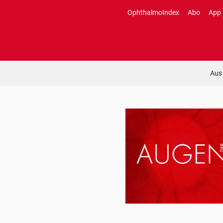
Zum
OphthalmoIndex
Abo
App
Inhalt
springen
Aus