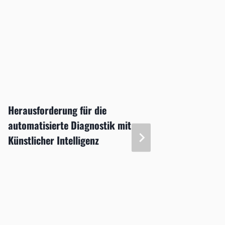
Herausforderung für die
Fallber
automatisierte Diagnostik mit
konser
Künstlicher Intelligenz
Hornha
Endothe