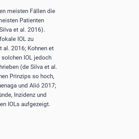
den meisten Fällen die
meisten Patienten
ilva et al. 2016).
fokale IOL zu
t al. 2016; Kohnen et
r solchen IOL jedoch
ieben (de Silva et al.
hen Prinzips so hoch,
uenaga und Alió 2017;
ünde, Inzidenz und
en IOLs aufgezeigt.