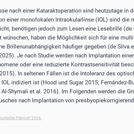
sse nach einer Kataraktoperation sind heutzutage in 
n einer monofokalen Intraokularlinse (IOL) sind die 
icht, benötigen jedoch zum Lesen eine Lesebrille (de S
ht wünschen, haben die Möglichkeit sich für eine multi
ine Brillenunabhängigkeit häufiger gegeben (de Silva e
. 2025). Je nach Studie werden nach Implantation eine
mene oder eine reduzierte Kontrastsensitivität beschr
15). In seltenen Fällen ist die Intoleranz des optisc
 IOL indiziert ist (Hood und Sugar 2015; Fernández-B
; Al-Shymali et al. 2016). Im Folgenden werden die Gr
usches nach Implantation von presbyopiekorrigierend
usgabe Februar 2026.