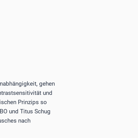
unabhängigkeit, gehen
trastsensitivität und
tischen Prinzips so
FEBO und Titus Schug
ausches nach