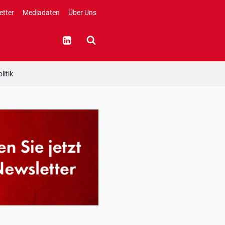
etter
Mediadaten
Über Uns
litik