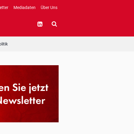
etter
Mediadaten
Über Uns
litik