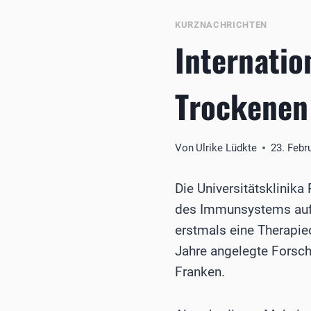
KURZNACHRICHTEN
Internatio
Trockene
Von
Ulrike Lüdkte
23. Febr
Die Universitätsklinik
des Immunsystems auf S
erstmals eine Therapieo
Jahre angelegte Forsc
Franken.