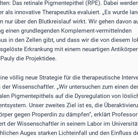
lten: Das retinale Pigmentepithel (RPE). Dabei werden
r als innovative Therapeutika evaluiert. „Es wurde 
ur über den Blutkreislauf wirkt. Wir gehen davon au
g einen grundlegenden Komplement-vermittelnden
 in den Zellen gibt, und dass wir die von diesem lok
löste Erkrankung mit einem neuartigen Antikörper e
 Pauly die Projektidee.
eine völlig neue Strategie für die therapeutische Inter
g der Wissenschaftler. „Wir untersuchen zum einen den
inalen Pigmentepithels auf die Dysregulation von lös
tsystem. Unser zweites Ziel ist es, die Überaktivie
örper gegen Properdin zu dämpfen“, erklärt Profess
rt der Wissenschaftler in seinem Labor im Universitä
hlichen Auges starken Lichteinfall und den Einfluss d