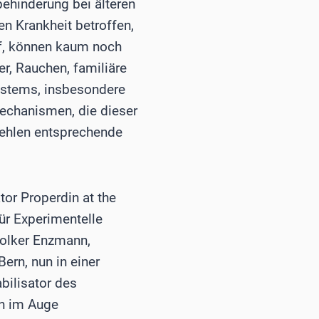
ehinderung bei älteren
n Krankheit betroffen,
rf, können kaum noch
r, Rauchen, familiäre
ystems, insbesondere
chanismen, die dieser
 fehlen entsprechende
or Properdin at the
ür Experimentelle
Volker Enzmann,
ern, nun in einer
bilisator des
en im Auge