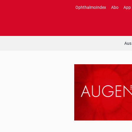
Zum
OphthalmoIndex
Abo
App
Inhalt
springen
Aus