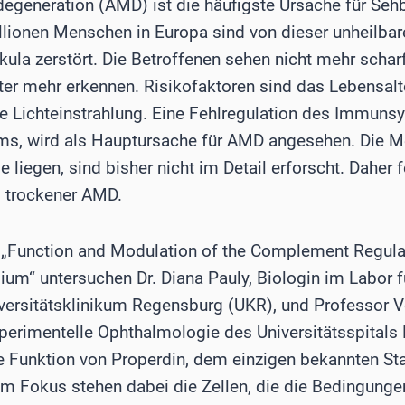
egeneration (AMD) ist die häufigste Ursache für Sehb
ionen Menschen in Europa sind von dieser unheilbare
akula zerstört. Die Betroffenen sehen nicht mehr scha
ter mehr erkennen. Risikofaktoren sind das Lebensalte
e Lichteinstrahlung. Eine Fehlregulation des Immuns
, wird als Hauptursache für AMD angesehen. Die Me
 liegen, sind bisher nicht im Detail erforscht. Daher
i trockener AMD.
„Function and Modulation of the Complement Regulat
ium“ untersuchen Dr. Diana Pauly, Biologin im Labor f
versitätsklinikum Regensburg (UKR), und Professor 
perimentelle Ophthalmologie des Universitätsspitals B
ie Funktion von Properdin, dem einzigen bekannten Sta
 Fokus stehen dabei die Zellen, die die Bedingung