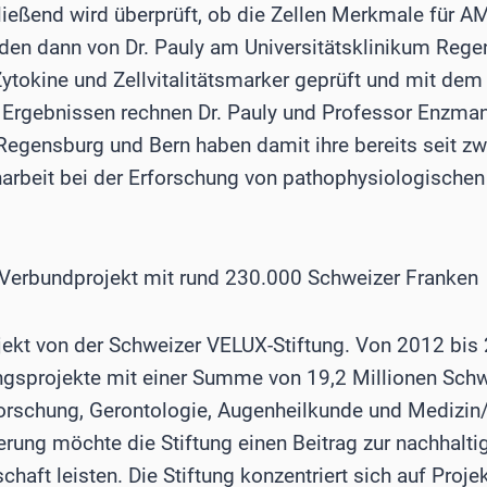
eßend wird überprüft, ob die Zellen Merkmale für A
den dann von Dr. Pauly am Universitätsklinikum Reg
tokine und Zellvitalitätsmarker geprüft und mit dem 
en Ergebnissen rechnen Dr. Pauly und Professor Enz
 Regensburg und Bern haben damit ihre bereits seit z
beit bei der Erforschung von pathophysiologischen 
 Verbundprojekt mit rund 230.000 Schweizer Franken
jekt von der Schweizer VELUX-Stiftung. Von 2012 bis 
gsprojekte mit einer Summe von 19,2 Millionen Schw
orschung, Gerontologie, Augenheilkunde und Medizin/
rung möchte die Stiftung einen Beitrag zur nachhalt
haft leisten. Die Stiftung konzentriert sich auf Projek