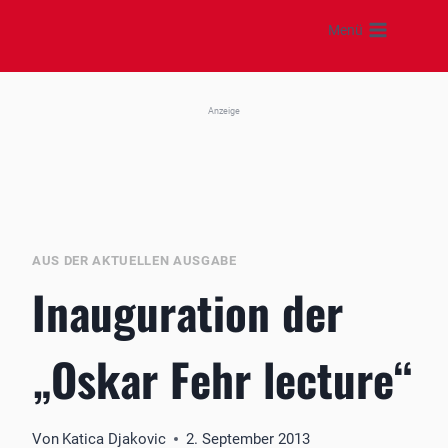
Zum
Menü
Inhalt
springen
Anzeige
AUS DER AKTUELLEN AUSGABE
Inauguration der
„Oskar Fehr lecture“
Von
Katica Djakovic
2. September 2013