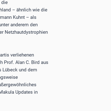
 die
land – ähnlich wie die
mann Kuhnt – als
 unter anderem den
er Netzhautdystrophien
rtis verliehenen
h Prof. Alan C. Bird aus
aus Lübeck und dem
ungsweise
Außergewöhnliches
Makula Updates in