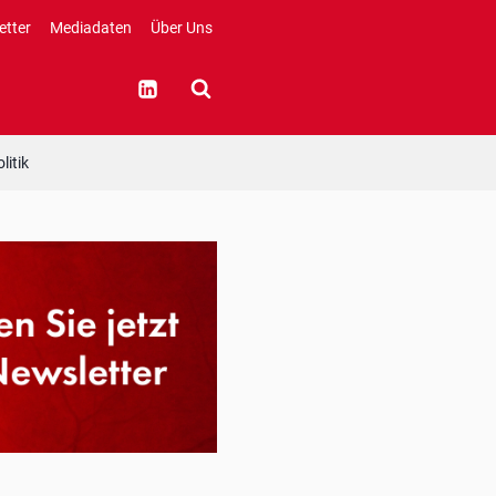
etter
Mediadaten
Über Uns
litik