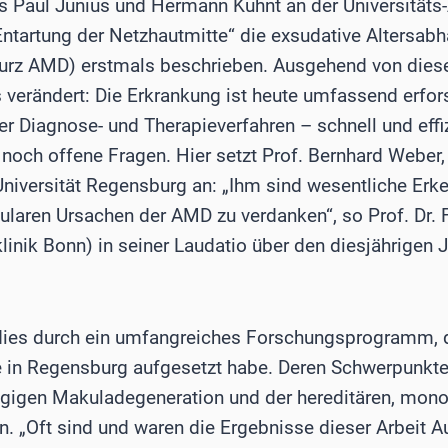
ass Paul Junius und Hermann Kuhnt an der Universitäts
ntartung der Netzhautmitte“ die exsudative Altersab
rz AMD) erstmals beschrieben. Ausgehend von dieser 
s verändert: Die Erkrankung ist heute umfassend erfors
 Diagnose- und Therapieverfahren – schnell und effi
 noch offene Fragen. Hier setzt Prof. Bernhard Weber,
niversität Regensburg an: „Ihm sind wesentliche Erk
laren Ursachen der AMD zu verdanken“, so Prof. Dr. F
linik Bonn) in seiner Laudatio über den diesjährigen 
 dies durch ein umfangreiches Forschungsprogramm
e in Regensburg aufgesetzt habe. Deren Schwerpunkte
gigen Makuladegeneration und der hereditären, mon
. „Oft sind und waren die Ergebnisse dieser Arbeit 