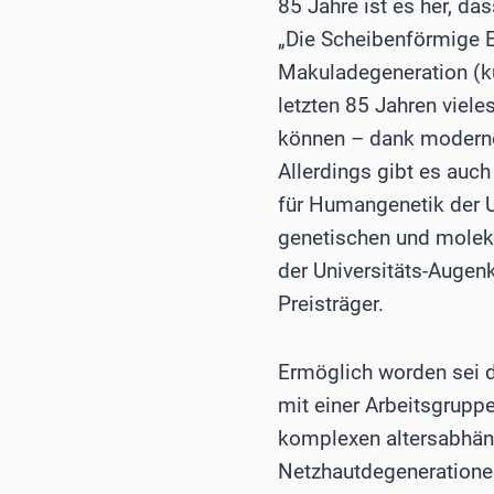
85 Jahre ist es her, d
„Die Scheibenförmige E
Makuladegeneration (ku
letzten 85 Jahren viele
können – dank moderner
Allerdings gibt es auch
für Humangenetik der U
genetischen und moleku
der Universitäts-Augenk
Preisträger.
Ermöglich worden sei
mit einer Arbeitsgrupp
komplexen altersabhän
Netzhautdegenerationen