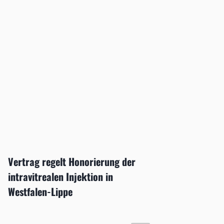
Vertrag regelt Honorierung der
Welt-G
intravitrealen Injektion in
16. Mä
Westfalen-Lippe