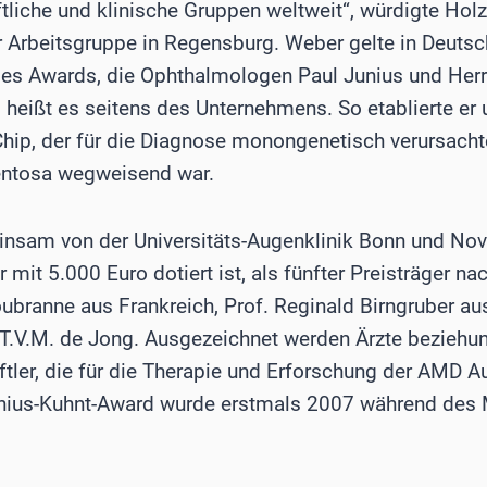
tliche und klinische Gruppen weltweit“, würdigte Holz
 Arbeitsgruppe in Regensburg. Weber gelte in Deutsch
s Awards, die Ophthalmologen Paul Junius und Herr
, heißt es seitens des Unternehmens. So etablierte er
hip, der für die Diagnose monongenetisch verursacht
mentosa wegweisend war.
nsam von der Universitäts-Augenklinik Bonn und Nova
mit 5.000 Euro dotiert ist, als fünfter Preisträger nac
oubranne aus Frankreich, Prof. Reginald Birngruber 
 T.V.M. de Jong. Ausgezeichnet werden Ärzte bezieh
ler, die für die Therapie und Erforschung der AMD 
Junius-Kuhnt-Award wurde erstmals 2007 während des 