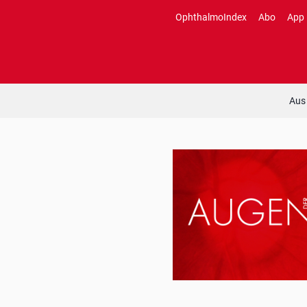
Zum
OphthalmoIndex
Abo
App
Inhalt
springen
Aus