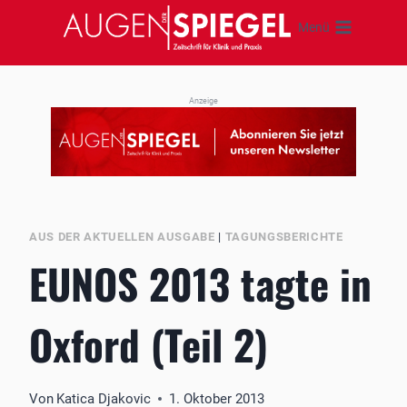
Zum
Menü
Inhalt
springen
Anzeige
AUS DER AKTUELLEN AUSGABE
|
TAGUNGSBERICHTE
EUNOS 2013 tagte in
Oxford (Teil 2)
Von
Katica Djakovic
1. Oktober 2013