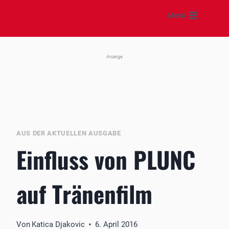
Zum
Menü
Inhalt
springen
Anzeige
AUS DER AKTUELLEN AUSGABE
Einfluss von PLUNC
auf Tränenfilm
Von
Katica Djakovic
6. April 2016