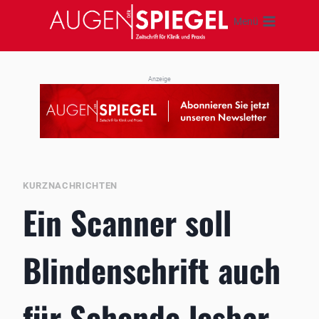
Zum
Menü
Inhalt
springen
Anzeige
KURZNACHRICHTEN
Ein Scanner soll
Blindenschrift auch
für Sehende lesbar