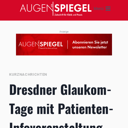
Zum
Menü
Inhalt
springen
Anzeige
KURZNACHRICHTEN
Dresdner Glaukom-
Tage mit Patienten-
Infoveranstaltung