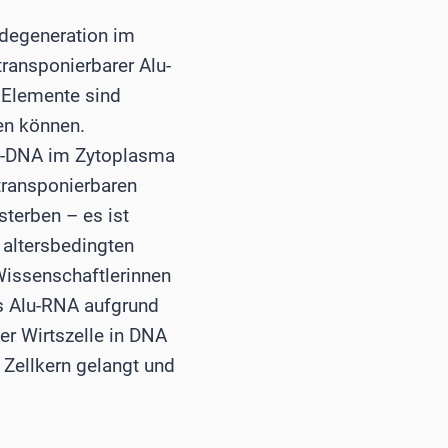
adegeneration im
ransponierbarer Alu-
) Elemente sind
en können.
lu-DNA im Zytoplasma
transponierbaren
sterben – es ist
 altersbedingten
Wissenschaftlerinnen
ss Alu-RNA aufgrund
r Wirtszelle in DNA
Zellkern gelangt und