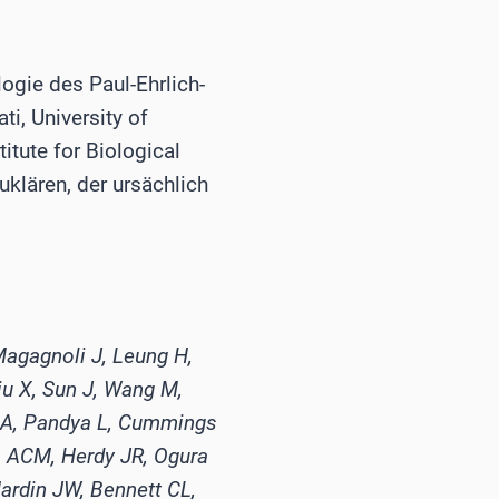
ogie des Paul-Ehrlich-
ti, University of
titute for Biological
uklären, der ursächlich
Magagnoli J, Leung H,
iu X, Sun J, Wang M,
 A, Pandya L, Cummings
la ACM, Herdy JR, Ogura
Hardin JW, Bennett CL,