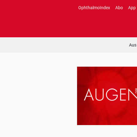
Zum
OphthalmoIndex
Abo
App
Inhalt
springen
Aus