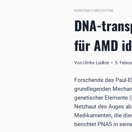
KURZNACHRICHTEN
DNA-trans
für AMD id
Von
Ulrike Lüdkte
5. Febru
Forschende des Paul-Eh
grundlegenden Mechani
genetischer Elemente (
Netzhaut des Auges ab
Medikamenten, die die
berichtet PNAS in sein