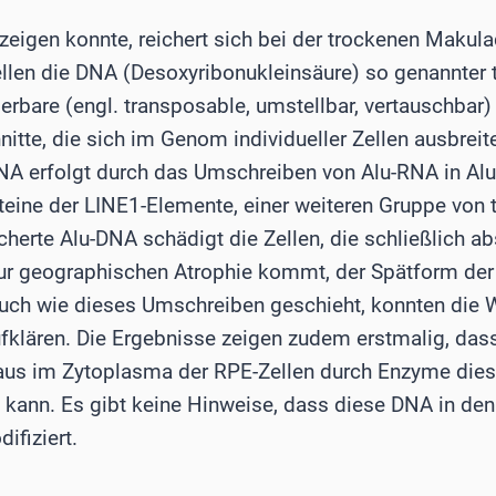
eigen konnte, reichert sich bei der trockenen Makul
len die DNA (Desoxyribonukleinsäure) so genannter t
erbare (engl. transposable, umstellbar, vertauschbar
tte, die sich im Genom individueller Zellen ausbreit
DNA erfolgt durch das Umschreiben von Alu-RNA in A
oteine der LINE1-Elemente, einer weiteren Gruppe von 
herte Alu-DNA schädigt die Zellen, die schließlich ab
zur geographischen Atrophie kommt, der Spätform der
uch wie dieses Umschreiben geschieht, konnten die 
fklären. Die Ergebnisse zeigen zudem erstmalig, da
aus im Zytoplasma der RPE-Zellen durch Enzyme diese
ann. Es gibt keine Hinweise, dass diese DNA in den 
ifiziert.