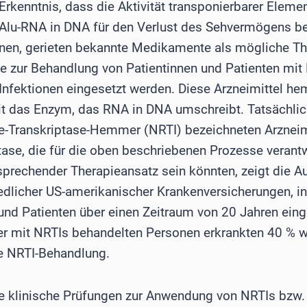
Erkenntnis, dass die Aktivität transponierbarer Elem
Alu-RNA in DNA für den Verlust des Sehvermögens b
nnen, gerieten bekannte Medikamente als mögliche Th
se zur Behandlung von Patientinnen und Patienten mi
Infektionen eingesetzt werden. Diese Arzneimittel h
it das Enzym, das RNA in DNA umschreibt. Tatsächli
-Transkriptase-Hemmer (NRTI) bezeichneten Arzneimit
ase, die für die oben beschriebenen Prozesse verantw
rsprechender Therapieansatz sein könnten, zeigt die A
dlicher US-amerikanischer Krankenversicherungen, in
 und Patienten über einen Zeitraum von 20 Jahren ein
er mit NRTIs behandelten Personen erkrankten 40 % w
e NRTI-Behandlung.
e klinische Prüfungen zur Anwendung von NRTIs bzw. i