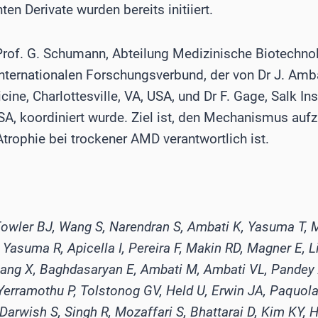
n Derivate wurden bereits initiiert.
rof. G. Schumann, Abteilung Medizinische Biotechnol
s internationalen Forschungsverbund, der von Dr J. Amba
ine, Charlottesville, VA, USA, und Dr F. Gage, Salk Ins
USA, koordiniert wurde. Ziel ist, den Mechanismus aufz
trophie bei trockener AMD verantwortlich ist.
Fowler BJ, Wang S, Narendran S, Ambati K, Yasuma T, 
 Yasuma R, Apicella I, Pereira F, Makin RD, Magner E, L
uang X, Baghdasaryan E, Ambati M, Ambati VL, Pandey
 Yerramothu P, Tolstonog GV, Held U, Erwin JA, Paquo
 Darwish S, Singh R, Mozaffari S, Bhattarai D, Kim KY, 