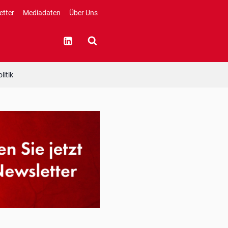
etter
Mediadaten
Über Uns
litik