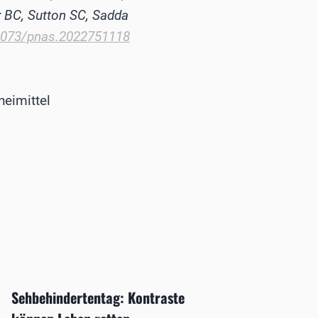
r BC, Sutton SC, Sadda
.1073/pnas.2022751118
neimittel
Sehbehindertentag: Kontraste
Neuer 