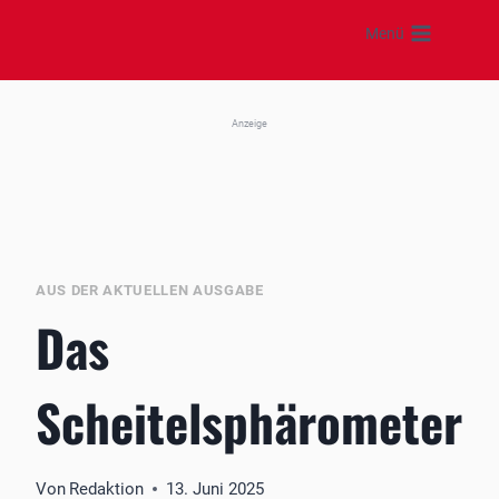
Zum
Menü
Inhalt
springen
Anzeige
AUS DER AKTUELLEN AUSGABE
Das
Scheitelsphärometer
Von
Redaktion
13. Juni 2025