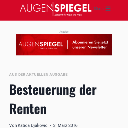
Zum
Menü
Inhalt
springen
Anzeige
AUS DER AKTUELLEN AUSGABE
Besteuerung der
Renten
Von
Katica Djakovic
3. März 2016