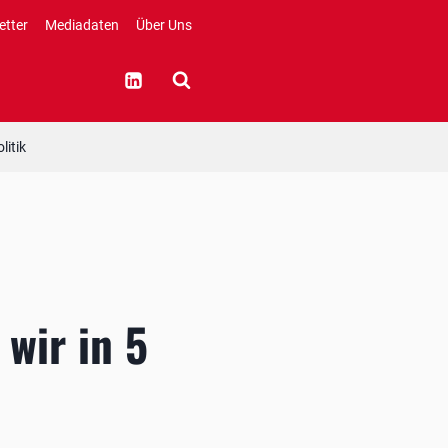
etter
Mediadaten
Über Uns
litik
wir in 5