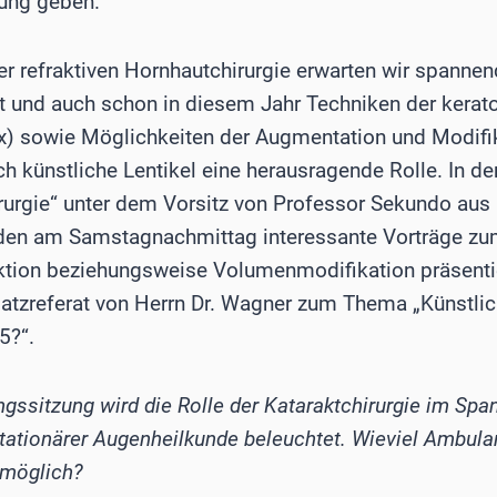
hung geben.
r refraktiven Hornhautchirurgie erwarten wir spannen
t und auch schon in diesem Jahr Techniken der kerato
ex) sowie Möglichkeiten der Augmentation und Modifi
 künstliche Lentikel eine herausragende Rolle. In de
irurgie“ unter dem Vorsitz von Professor Sekundo aus
en am Samstagnachmittag interessante Vorträge zu
aktion beziehungsweise Volumenmodifikation präsentier
tzreferat von Herrn Dr. Wagner zum Thema „Künstlich
5?“.
gssitzung wird die Rolle der Kataraktchirurgie im Sp
ationärer Augenheilkunde beleuchtet. Wieviel Ambulant
 möglich?