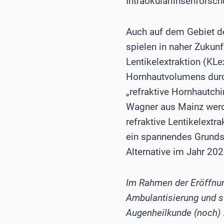
Intraokularlinsenforsc
Auch auf dem Gebiet de
spielen in naher Zukunf
Lentikelextraktion (KL
Hornhautvolumens durch
„refraktive Hornhautch
Wagner aus Mainz werd
refraktive Lentikelextr
ein spannendes Grundsa
Alternative im Jahr 202
Im Rahmen der Eröffnun
Ambulantisierung und st
Augenheilkunde (noch)