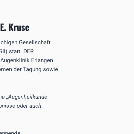
E. Kruse
achigen Gesellschaft
GII) statt. DER
-Augenklinik Erlangen
hemen der Tagung sowie
ema „Augenheilkunde
ebnisse oder auch
spannende