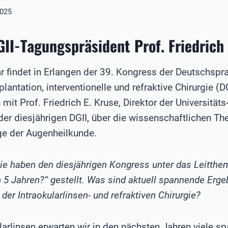
2025
GII-Tagungspräsident Prof. Friedrich 
r findet in Erlangen der 39. Kongress der Deutschspr
plantation, interventionelle und refraktive Chirurgie (D
t Prof. Friedrich E. Kruse, Direktor der Universitäts
er diesjährigen DGII, über die wissenschaftlichen T
ge der Augenheilkunde.
Sie haben den diesjährigen Kongress unter das Leitth
 5 Jahren?“ gestellt. Was sind aktuell spannende Erg
der Intraokularlinsen- und refraktiven Chirurgie?
larlinsen erwarten wir in den nächsten Jahren viele 