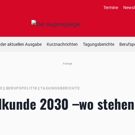
Termine
Newsl
 der aktuellen Ausgabe
Kurznachrichten
Tagungsberichte
Berufspo
Anzeige
BE
|
BERUFSPOLITIK
|
TAGUNGSBERICHTE
lkunde 2030 –wo stehen 