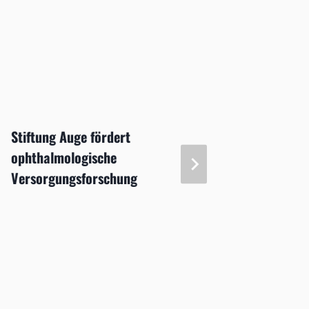
Stiftung Auge fördert
Weiche
ophthalmologische
bei ma
Versorgungsforschung