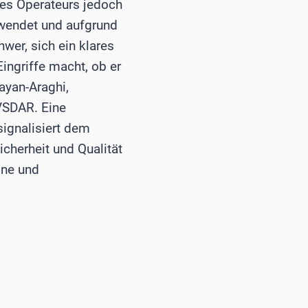
nes Operateurs jedoch
anwendet und aufgrund
wer, sich ein klares
Eingriffe macht, ob er
hayan-Araghi,
 VSDAR. Eine
signalisiert dem
icherheit und Qualität
ine und