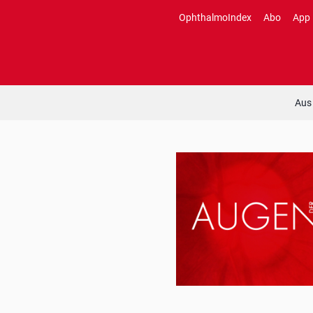
Zum
OphthalmoIndex
Abo
App
Inhalt
springen
Aus