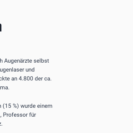
n
h Augenärzte selbst
Augenlaser und
ckte an 4.800 der ca.
ema.
n (15 %) wurde einem
, Professor für
.