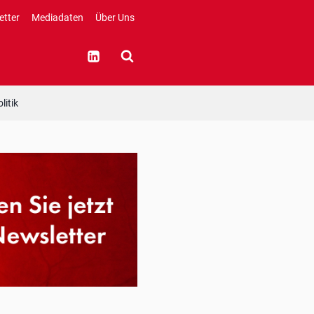
etter
Mediadaten
Über Uns
litik