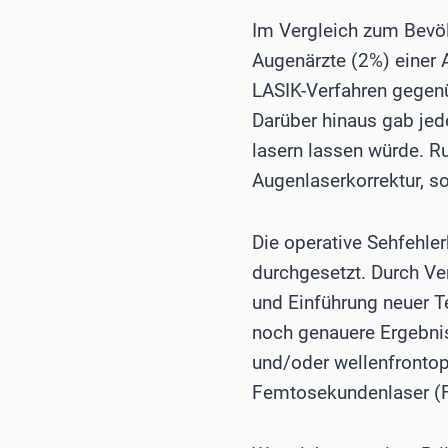
Im Vergleich zum Bevöl
Augenärzte (2%) einer 
LASIK-Verfahren gegenü
Darüber hinaus gab jede
lasern lassen würde. R
Augenlaserkorrektur, so
Die operative Sehfehlerk
durchgesetzt. Durch V
und Einführung neuer T
noch genauere Ergebnis
und/oder wellenfrontop
Femtosekundenlaser (F