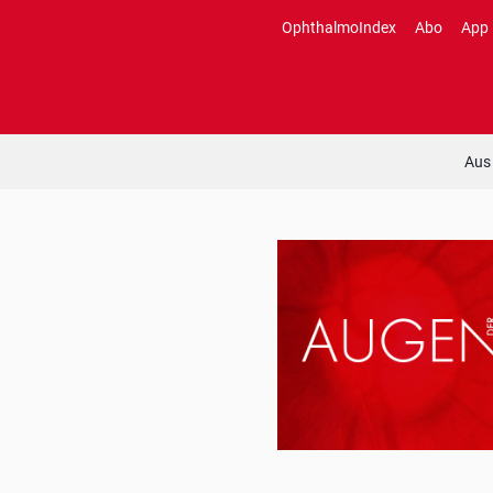
Zum
OphthalmoIndex
Abo
App
Inhalt
springen
Aus