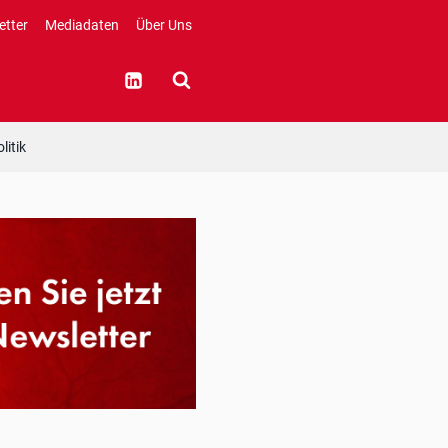
etter
Mediadaten
Über Uns
litik