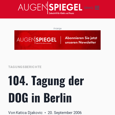
Zum
Menü
Inhalt
springen
Anzeige
TAGUNGSBERICHTE
104. Tagung der
DOG in Berlin
Von
Katica Djakovic
20. September 2006