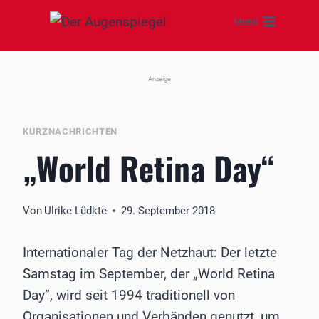
Zum
Menü
Inhalt
springen
Anzeige
KURZNACHRICHTEN
„World Retina Day“
Von
Ulrike Lüdkte
29. September 2018
Internationaler Tag der Netzhaut: Der letzte
Samstag im September, der „World Retina
Day”, wird seit 1994 traditionell von
Organisationen und Verbänden genutzt, um