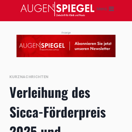
Zum
Menü
Inhalt
springen
Anzeige
KURZNACHRICHTEN
Verleihung des
Sicca-Förderpreis
2025 und