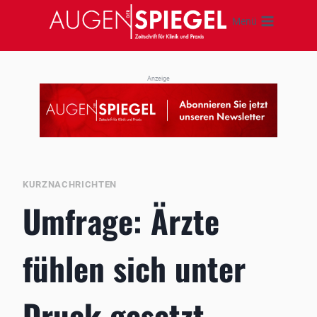
Zum
Menü
Inhalt
springen
Anzeige
KURZNACHRICHTEN
Umfrage: Ärzte
fühlen sich unter
Druck gesetzt