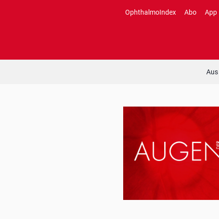
Zum
OphthalmoIndex
Abo
App
Inhalt
springen
Aus