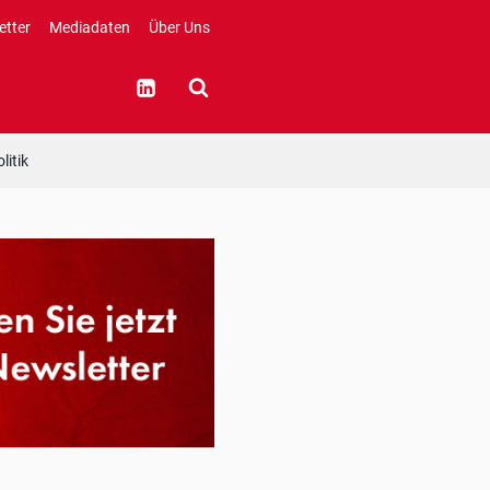
etter
Mediadaten
Über Uns
litik