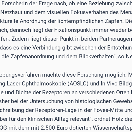
Forscherin der Frage nach, ob eine Beziehung zwisc
 Netzhaut und dem visuellen Fokusverhalten des Men
ukturelle Anordnung der lichtempfindlichen Zapfen. Di
ch, dennoch liegt der Fixationspunkt immer wieder b
fen. Zudem liegt dieser Punkt in beiden Partneraugen
, dass es eine Verbindung gibt zwischen der Entstehu
 die Zapfenanordnung und dem Blickverhalten“, so Ne
gebungsverfahren machte diese Forschung möglich. M
ing Laser Ophthalmoskopie (AOSLO) und In-Vivo-Bild
ge und Dichte der Rezeptoren an verschiedenen Orten 
sher bei der Untersuchung von histologischen Gewebs
schreibung der Rezeptoren-Lage in der Fovea-Mitte u
ei für den klinischen Alltag relevant“, ordnet Holz die
DOG mit dem mit 2.500 Euro dotierten Wissenschaftsp