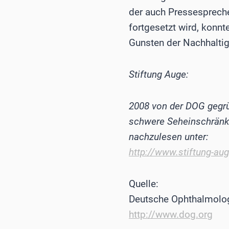
der auch Pressespreche
fortgesetzt wird, konnt
Gunsten der Nachhaltig
Stiftung Auge:
2008 von der DOG gegrün
schwere Seheinschränku
nachzulesen unter:
http://www.stiftung-au
Quelle:
Deutsche Ophthalmolog
http://www.dog.org