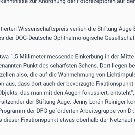
 Erkenntnisse zur Anordnung der Fotorezeptoren auf d
otierten Wissenschaftspreis verlieh die Stiftung Aug
s der DOG-Deutsche Ophthalmologische Gesellschaf
etwa 1,5 Millimeter messende Einkerbung in der Mitte
nannten Punkt des schärfsten Sehens. Dort liegen be
zellen also, die auf die Wahrnehmung von Lichtimpulse
 aus, dass dort auch der bevorzugte Fixationspunkt l
jekts, das man mit den Augen fokussiert, entsteht“, 
sitzender der Stiftung Auge. Jenny Lorén Reiniger konn
ogramm der DFG geförderten Arbeitsgruppe von Dr. r
 dieser Fixationspunkt etwas oberhalb der Netzhaut a