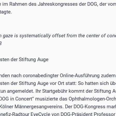
gte im Rahmen des Jahreskongresses der DOG, der vom
tagte.
n gaze is systematically offset from the center of con
3
sten der Stiftung Auge
nden nach coronabedingter Online-Ausführung zudem 
ten der Stiftung Auge vor Ort statt: So hatten sich ü
Run angemeldet. Ihr Startgebühr kommt der Stiftung 
„DOG in Concert“ musizierte das Ophthalmologen-Orc
ölner Männergesangvereins. Der DOG-Kongress mark
Benefiz-Radtour EyeCycle von DOG-Präsident Professor 