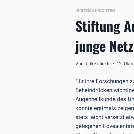
KURZNACHRICHTEN
Stiftung A
junge Netz
Von
Ulrike Lüdkte
12. Okto
Für ihre Forschungen z
Seheindrücken wichtigen
Augenheilkunde des Uni
konnte erstmals zeigen
stets leicht versetzt e
gelegenen Fovea entste