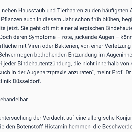
 neben Hausstaub und Tierhaaren zu den häufigsten A
 Pflanzen auch in diesem Jahr schon früh blühen, begi
s jetzt. Sie geht oft mit einer allergischen Bindehau
r. Doch deren Symptome – rote, juckende Augen – kön
rfläche mit Viren oder Bakterien, von einer Verletzun
s Sehvermögen bedrohenden Entzündung im Augeninner
i jeder Bindehautentzündung, die nicht innerhalb von
such in der Augenarztpraxis anzuraten“, meint Prof. Dr.
linik Düsseldorf.
behandelbar
ntersuchung der Verdacht auf eine allergische Konjunk
die den Botenstoff Histamin hemmen, die Beschwerden