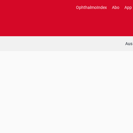
Zum
OphthalmoIndex
Abo
App
Inhalt
springen
Aus