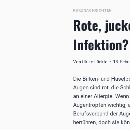
KURZNACHRICHTEN
Rote, juck
Infektion?
Von
Ulrike Lüdkte
18. Febr
Die Birken- und Haselp
Augen sind rot, die Sch
an einer Allergie. Wenn
Augentropfen wichtig, a
Berufsverband der Auge
herrühren, doch sie kö