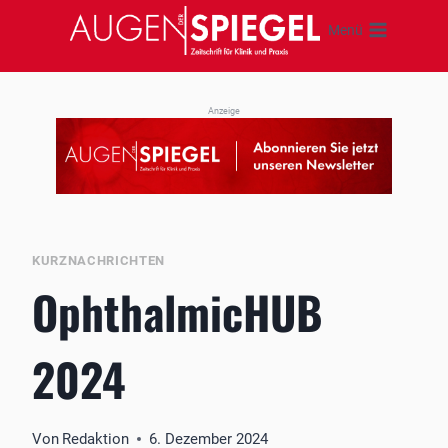
Zum
Menü
Inhalt
springen
Anzeige
KURZNACHRICHTEN
OphthalmicHUB
2024
Von
Redaktion
6. Dezember 2024