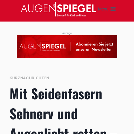
Zum
Menü
Inhalt
springen
Anzeige
KURZNACHRICHTEN
Mit Seidenfasern
Sehnerv und
Augenlicht retten –