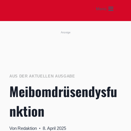
Zum
Menü
Inhalt
springen
Anzeige
AUS DER AKTUELLEN AUSGABE
Meibomdrüsendysfu
nktion
Von
Redaktion
8. April 2025