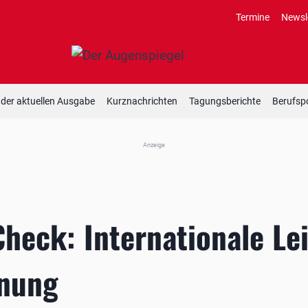
Termine
Newsl
 der aktuellen Ausgabe
Kurznachrichten
Tagungsberichte
Berufspo
Anzeige
eck: Internationale Leit
nung