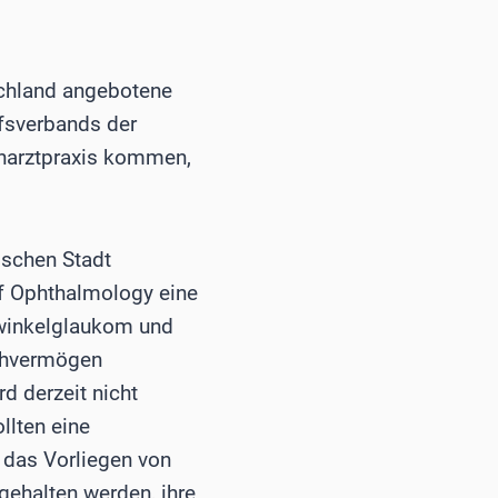
tschland angebotene
ufsverbands der
genarztpraxis kommen,
ischen Stadt
of Ophthalmology eine
nwinkelglaukom und
Sehvermögen
d derzeit nicht
llten eine
 das Vorliegen von
gehalten werden, ihre