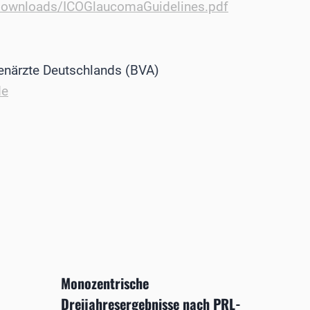
/downloads/ICOGlaucomaGuidelines.pdf
enärzte Deutschlands (BVA)
de
Monozentrische
Dreijahresergebnisse nach PRL-