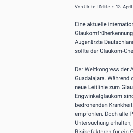
Von
Ulrike Lüdkte
13. Apri
Eine aktuelle internati
Glaukomfrüherkennung. 
Augenärzte Deutschland
sollte der Glaukom-Ch
Der Weltkongress der A
Guadalajara. Während d
neue Leitlinie zum Gla
Engwinkelglaukom sind
bedrohenden Krankheit 
empfohlen. Doch alle P
Untersuchung erhalten,
Risikofaktoren für ein