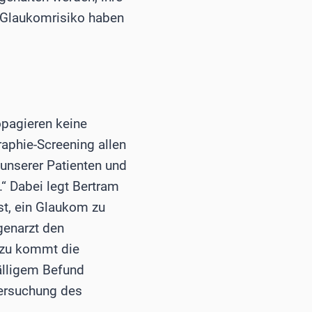
s Glaukomrisiko haben
opagieren keine
phie-Screening allen
unserer Patienten und
“ Dabei legt Bertram
st, ein Glaukom zu
genarzt den
nzu kommt die
fälligem Befund
ersuchung des