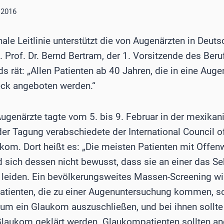
l 2016
onale Leitlinie unterstützt die von Augenärzten in Deu
Prof. Dr. Bernd Bertram, der 1. Vorsitzende des Ber
s rät: „Allen Patienten ab 40 Jahren, die in eine Au
eck angeboten werden.“
ugenärzte tagte vom 5. bis 9. Februar in der mexikan
er Tagung verabschiedete der International Council 
ukom. Dort heißt es: „Die meisten Patienten mit Offe
 sich dessen nicht bewusst, dass sie an einer das 
leiden. Ein bevölkerungsweites Massen-Screening wir
atienten, die zu einer Augenuntersuchung kommen, so
 um ein Glaukom auszuschließen, und bei ihnen sollte
 Glaukom geklärt werden. Glaukompatienten sollten an