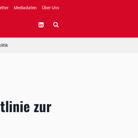
etter
Mediadaten
Über Uns
litik
linie zur