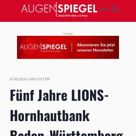
Zum
Menü
Inhalt
springen
Anzeige
KURZNACHRICHTEN
Fünf Jahre LIONS-
Hornhautbank
Baden-Württemberg