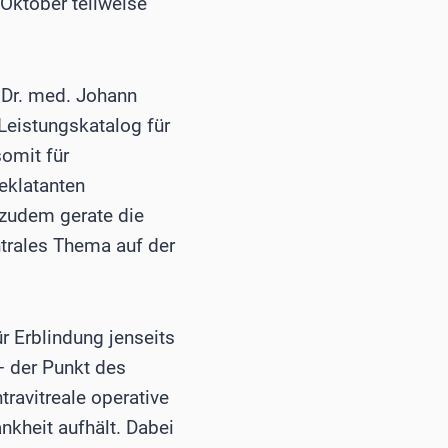
Oktober teilweise
 Dr. med. Johann
 Leistungskatalog für
omit für
eklatanten
 zudem gerate die
ntrales Thema auf der
r Erblindung jenseits
– der Punkt des
ravitreale operative
nkheit aufhält. Dabei