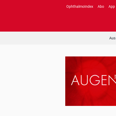
Zum
OphthalmoIndex
Abo
App
Inhalt
springen
Aus