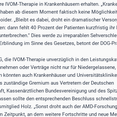
ihre IVOM-Therapie in Krankenhäusern erhalten. „Kran
aben ab diesem Moment faktisch keine Möglichkeit 
Roider. „Bleibt es dabei, droht ein dramatischer Vers
 dann fehlt 40 Prozent der Patienten kurzfristig ihr
nterbrechen.“ Dies werde zu irreparablen Sehverschle
Erblindung im Sinne des Gesetzes, betont der DOG-Pr
G, die IVOM-Therapie unverzüglich in den Leistungsk
nehmen oder Verträge nicht nur für Niedergelassene,
nn könnten auch Krankenhäuser und Universitätsklinik
as zuständige Gremium aus Vertretern der Deutschen
ft, Kassenärztlichen Bundesvereinigung und des Spit
ssen sollte den entsprechenden Beschluss schnellst
smitglied Holz. „Sonst droht auch der AMD-Forschung
m Zeitpunkt, an dem weitere Fortschritte und neue 