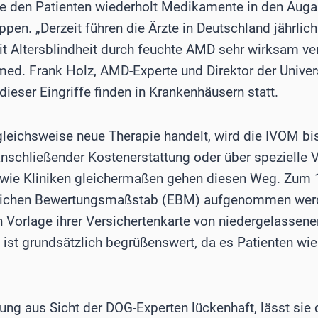
zte den Patienten wiederholt Medikamente in den Auga
en. „Derzeit führen die Ärzte in Deutschland jährlic
it Altersblindheit durch feuchte AMD sehr wirksam ve
 med. Frank Holz, AMD-Experte und Direktor der Univer
ieser Eingriffe finden in Krankenhäusern statt.
gleichsweise neue Therapie handelt, wird die IVOM bi
anschließender Kostenerstattung oder über spezielle 
wie Kliniken gleichermaßen gehen diesen Weg. Zum 1.
itlichen Bewertungsmaßstab (EBM) aufgenommen wer
n Vorlage ihrer Versichertenkarte von niedergelassen
ist grundsätzlich begrüßenswert, da es Patienten wie
lung aus Sicht der DOG-Experten lückenhaft, lässt sie