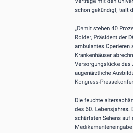
Verträge mit den Unive
schon gekündigt, teilt 
„Damit stehen 40 Proze
Roider, Präsident der D
ambulantes Operieren 
Krankenhäuser abrechnu
Versorgungslücke das A
augenärztliche Ausbild
Kongress-Pressekonfere
Die feuchte altersabhä
des 60. Lebensjahres. 
schärfsten Sehens auf 
Medikamenteneingabe (I