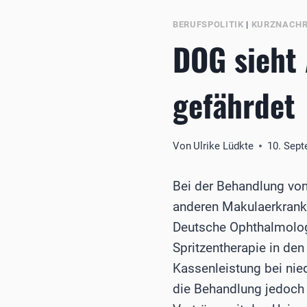
BERUFSPOLITIK
|
KURZNACHR
DOG sieht 
gefährdet
Von
Ulrike Lüdkte
10. Sep
Bei der Behandlung von
anderen Makulaerkrank
Deutsche Ophthalmologi
Spritzentherapie in d
Kassenleistung bei nie
die Behandlung jedoch