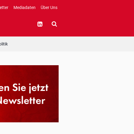
etter
Mediadaten
Über Uns
litik