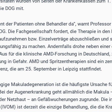
rsitäten wurden von Seiten der Krankenkassen zum 1. 
die DOG mit.
nt der Patienten ohne Behandler da“, warnt Professor
OG. Die Fachgesellschaft fordert, die Therapie in den
aufzunehmen bzw. Einzelverträge abzuschließen und s
ngsfähig zu machen. Andernfalls drohe neben einer 
us für die klinische AMD-Forschung in Deutschland,
ung in Gefahr. AMD und Spritzentherapien sind ein ze
nz, die am 25. September in Leipzig stattfindet.
ngige Makuladegeneration ist die häufigste Ursache fü
Bei der Augenerkrankung geht allmählich die Makula 
der Netzhaut – an Gefäßwucherungen zugrunde. Die int
VOM) ist derzeit die einzige Behandlung, die die Kra