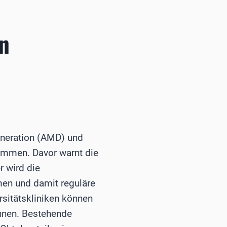
n
eneration (AMD) und
ommen. Davor warnt die
 wird die
en und damit reguläre
sitätskliniken können
hnen. Bestehende