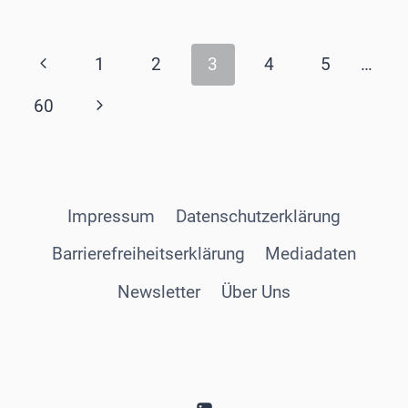
DER
ÖOG
GEWÄHLT
Seitennavigation
Vorherige
1
2
3
4
5
…
Seite
Nächste
60
Seite
Impressum
Datenschutzerklärung
Barrierefreiheitserklärung
Mediadaten
Newsletter
Über Uns