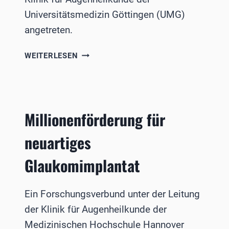
Universitätsmedizin Göttingen (UMG)
angetreten.
PROFESSUR
WEITERLESEN
FÜR
TRANSLATIONALE
OPHTHALMOLOGIE
IN
Millionenförderung für
GÖTTINGEN
GESTARTET
neuartiges
Glaukomimplantat
Ein Forschungsverbund unter der Leitung
der Klinik für Augenheilkunde der
Medizinischen Hochschule Hannover