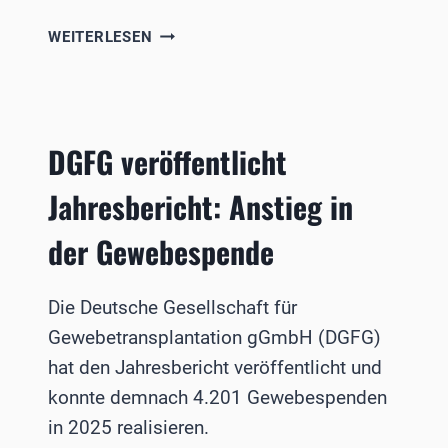
AUSZEICHNUNG
WEITERLESEN
FÜR
NACHWUCHSFORSCHERINNEN
BEIM
POTSDAM
DGFG veröffentlicht
MEETING
Jahresbericht: Anstieg in
der Gewebespende
Die Deutsche Gesellschaft für
Gewebetransplantation gGmbH (DGFG)
hat den Jahresbericht veröffentlicht und
konnte demnach 4.201 Gewebespenden
in 2025 realisieren.