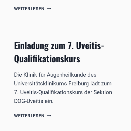
DGFG
WEITERLESEN
VERÖFFENTLICHT
JAHRESBERICHT:
ANSTIEG
IN
Einladung zum 7. Uveitis-
DER
GEWEBESPENDE
Qualifikationskurs
Die Klinik für Augenheilkunde des
Universitätsklinikums Freiburg lädt zum
7. Uveitis-Qualifikationskurs der Sektion
DOG-Uveitis ein.
EINLADUNG
WEITERLESEN
ZUM
7.