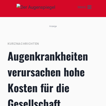
Zum
Menü
Inhalt
springen
Anzeige
KURZNACHRICHTEN
Augenkrankheiten
verursachen hohe
Kosten für die
Gesellschaft