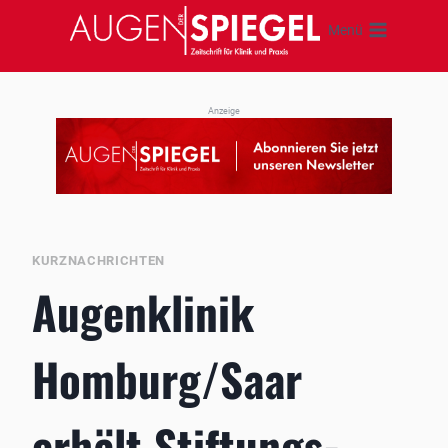
Zum
Menü
Inhalt
springen
Anzeige
KURZNACHRICHTEN
Augenklinik
Homburg/Saar
erhält Stiftungs-