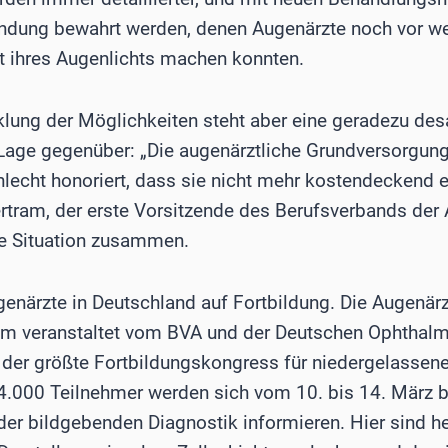
indung bewahrt werden, denen Augenärzte noch vor we
t ihres Augenlichts machen konnten.
klung der Möglichkeiten steht aber eine geradezu des
Lage gegenüber: „Die augenärztliche Grundversorgun
hlecht honoriert, dass sie nicht mehr kostendeckend 
Bertram, der erste Vorsitzende des Berufsverbands der
ie Situation zusammen.
enärzte in Deutschland auf Fortbildung. Die Augenär
m veranstaltet vom BVA und der Deutschen Ophthal
t der größte Fortbildungskongress für niedergelassen
4.000 Teilnehmer werden sich vom 10. bis 14. März b
der bildgebenden Diagnostik informieren. Hier sind h