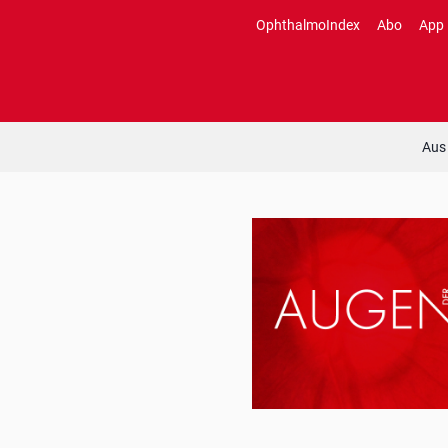
Zum
OphthalmoIndex
Abo
App
Inhalt
springen
Aus