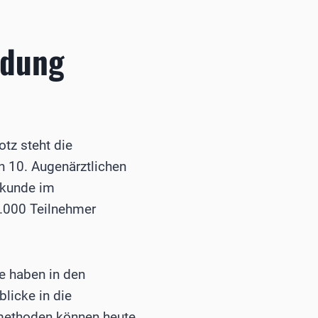
ldung
tz steht die
n 10. Augenärztlichen
lkunde im
.000 Teilnehmer
e haben in den
licke in die
smethoden können heute