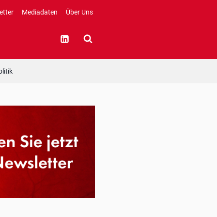
etter
Mediadaten
Über Uns
litik