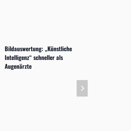
Bildauswertung: „Künstliche
Massen
Intelligenz“ schneller als
Augeng
Augenärzte
deutsc