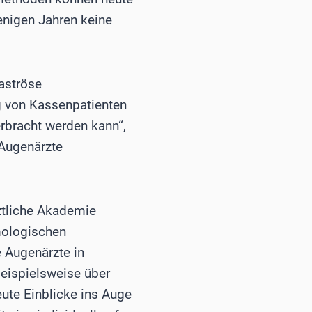
nigen Jahren keine
aströse
g von Kassenpatienten
erbracht werden kann“,
 Augenärzte
ztliche Akademie
mologischen
e Augenärzte in
eispielsweise über
eute Einblicke ins Auge