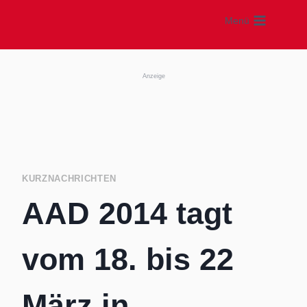
Zum
Menü
Inhalt
springen
Anzeige
KURZNACHRICHTEN
AAD 2014 tagt
vom 18. bis 22
März in