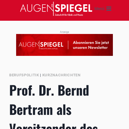
Zum
Menü
Inhalt
springen
Anzeige
BERUFSPOLITIK
|
KURZNACHRICHTEN
Prof. Dr. Bernd
Bertram als
Vorsitzender des