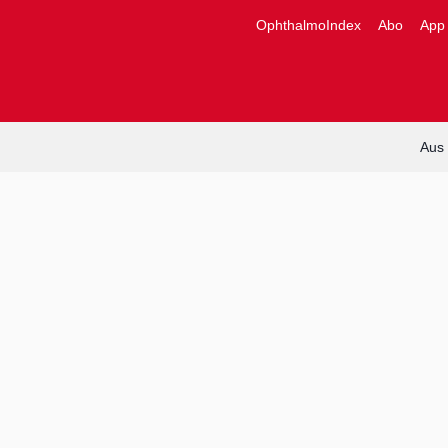
Zum
OphthalmoIndex
Abo
App
Inhalt
springen
Aus 