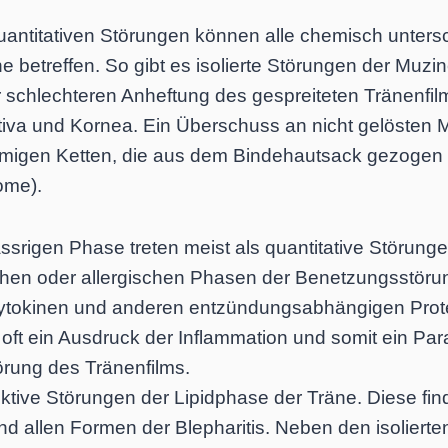
quantitativen Störungen können alle chemisch unters
 betreffen. So gibt es isolierte Störungen der Muzi
 schlechteren Anheftung des gespreiteten Tränenfilm
tiva und Kornea. Ein Überschuss an nicht gelösten M
rmigen Ketten, die aus dem Bindehautsack gezoge
ome).
rigen Phase treten meist als quantitative Störunge
schen oder allergischen Phasen der Benetzungsstöru
ytokinen und anderen entzündungsabhängigen Prote
t oft ein Ausdruck der Inflammation und somit ein Pa
rung des Tränenfilms.
ektive Störungen der Lipidphase der Träne. Diese fin
d allen Formen der Blepharitis. Neben den isoliert