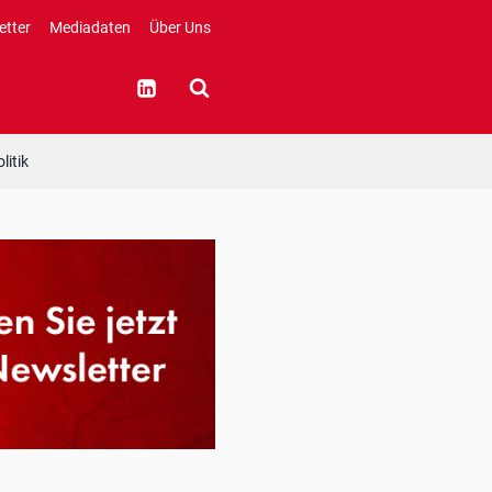
etter
Mediadaten
Über Uns
litik