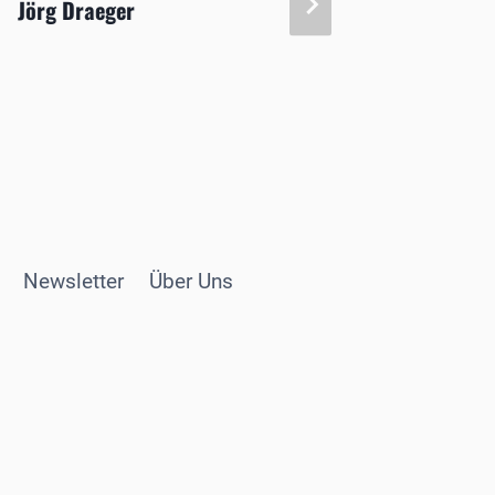
Jörg Draeger
als Urs
Newsletter
Über Uns