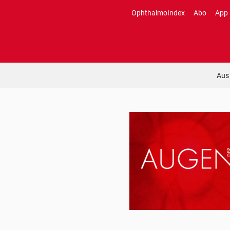
Zum
OphthalmoIndex
Abo
App
Inhalt
springen
Aus