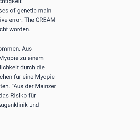
htigkeit
ses of genetic main
ctive error: The CREAM
cht worden.
enommen. Aus
r Myopie zu einem
lichkeit durch die
chen für eine Myopie
lten. “Aus der Mainzer
das Risiko für
 Augenklinik und