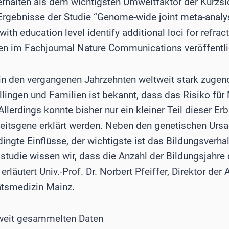
rhalten als dem wichtigsten Umweltfaktor der Kurzsic
rgebnisse der Studie “Genome-wide joint meta-analy
with education level identify additional loci for refra
en im Fachjournal Nature Communications veröffentli
t in den vergangenen Jahrzehnten weltweit stark zug
lingen und Familien ist bekannt, dass das Risiko fü
 Allerdings konnte bisher nur ein kleiner Teil dieser Erb
eitsgene erklärt werden. Neben den genetischen Ursa
ngte Einflüsse, der wichtigste ist das Bildungsverha
tudie wissen wir, dass die Anzahl der Bildungsjahre 
 erläutert Univ.-Prof. Dr. Norbert Pfeiffer, Direktor der
tätsmedizin Mainz.
weit gesammelten Daten