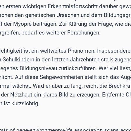
en ersten wichtigen Erkenntnisfortschritt darüber gew
chen den genetischen Ursachen und dem Bildungsgr
t der Myopie beitragen. Zur Klärung der Frage, wie d
rgreifen, bedarf es weiterer Forschungen.
chtigkeit ist ein weltweites Phänomen. Insbesondere 
en Schulkindern in den letzten Jahrzehnten stark zuge
iegenes Bildungsniveau zurückzuführen. Wer viel liest, 
licht. Auf diese Sehgewohnheiten stellt sich das Auge
rmal wächst. Wird er aber zu lang, reicht die Brechkr
 der Netzhaut ein klares Bild zu erzeugen. Entfernte 
 ist kurzsichtig.
lysis of gene-environment-wide association scans acc