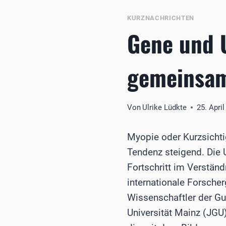
KURZNACHRICHTEN
Gene und 
gemeinsa
Von
Ulrike Lüdkte
25. Apri
Myopie oder Kurzsichti
Tendenz steigend. Die 
Fortschritt im Verstän
internationale Forsche
Wissenschaftler der Gu
Universität Mainz (JGU)