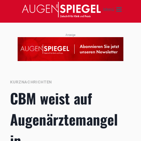
Zum
Menü
Inhalt
springen
Anzeige
KURZNACHRICHTEN
CBM weist auf
Augenärztemangel
in