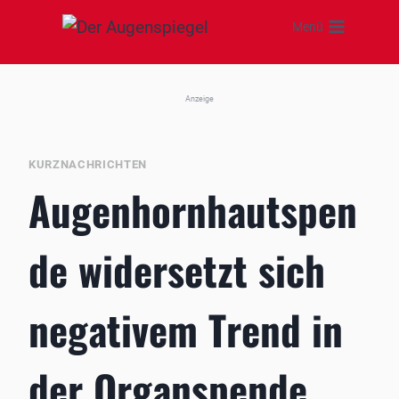
Zum
Menü
Inhalt
springen
Anzeige
KURZNACHRICHTEN
Augenhornhautspen
de widersetzt sich
negativem Trend in
der Organspende