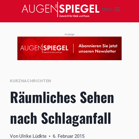
Zum
Menü
Inhalt
springen
Anzeige
KURZNACHRICHTEN
Räumliches Sehen
nach Schlaganfall
Von
Ulrike Lüdkte
6. Februar 2015